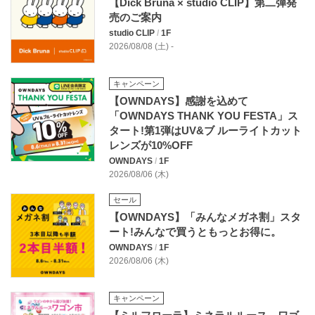
【Dick Bruna × studio CLIP】第二弾発
売のご案内
studio CLIP
/
1F
2026/08/08 (土) -
キャンペーン
【OWNDAYS】感謝を込めて
「OWNDAYS THANK YOU FESTA」ス
タート!第1弾はUV&ブ ルーライトカット
レンズが10%OFF
OWNDAYS
/
1F
2026/08/06 (木)
セール
【OWNDAYS】「みんなメガネ割」スタ
ート!みんなで買うともっとお得に。
OWNDAYS
/
1F
2026/08/06 (木)
キャンペーン